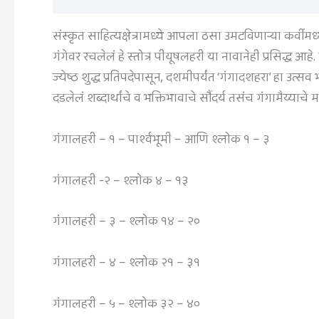
संस्कृत साहित्यक्षेत्रामध्ये आपला ठसा उमटविणार्‍या कवींमध
गंगेवर रचलेलं हे स्तोत्र पीयूषलहरी या नावानेही प्रसिद्ध आहे.
ज्येष्ठ शुद्ध प्रतिपदेपासून, दशमीपर्यंत ‘गंगादशहरा’ हा उत्
दडलेलं शब्दार्थांचे व भक्तिभावाचे सौंदर्य तसंच गंगामैय्याचे मा
गंगालहरी – १ – पार्श्वभूमी – आणि श्लोक १ – ३
गंगालहरी -२ – श्लोक ४ – १३
गंगालहरी – ३ – श्लोक १४ – २०
गंगालहरी – ४ – श्लोक २१ – ३१
गंगालहरी – ५ – श्लोक ३२ – ४०