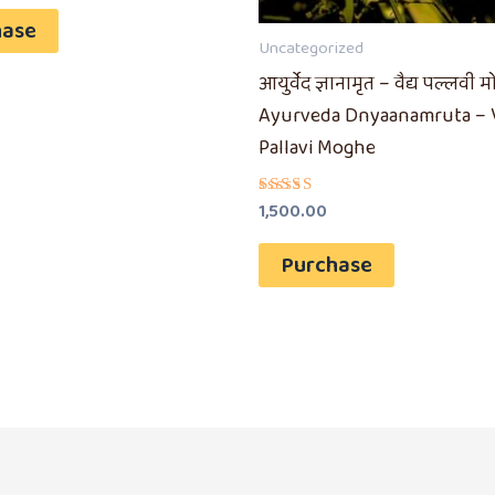
hase
Uncategorized
आयुर्वेद ज्ञानामृत – वैद्य पल्लवी मो
Ayurveda Dnyaanamruta – 
Pallavi Moghe
1,500.00
Rated
5.00
out of 5
Purchase