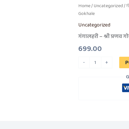
गंगालहरी
Home
/
Uncategorized
/ ग
-
Gokhale
श्री
प्रणव
Uncategorized
गोखले
/
गंगालहरी – श्री प्रणव
Gangalahiri
-
699.00
Sh
Pranav
P
-
+
Gokhale
quantity
G