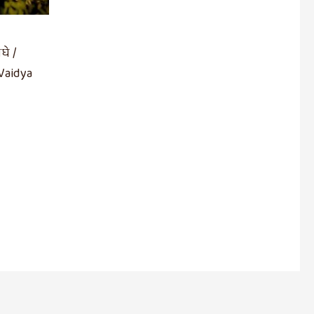
घे /
Vaidya